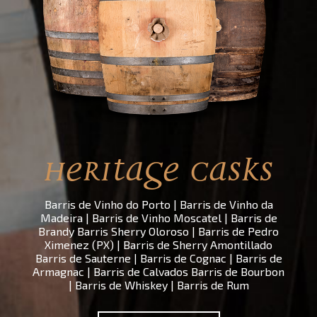
eira
sta
ris
logo
itas
HERITAGE CASKS
actos
Barris de Vinho do Porto | Barris de Vinho da
Madeira | Barris de Vinho Moscatel | Barris de
Brandy Barris Sherry Oloroso | Barris de Pedro
Ximenez (PX) | Barris de Sherry Amontillado
Barris de Sauterne | Barris de Cognac | Barris de
Armagnac | Barris de Calvados Barris de Bourbon
| Barris de Whiskey | Barris de Rum